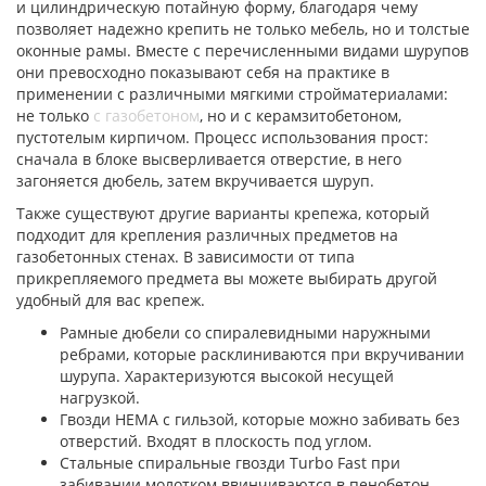
и цилиндрическую потайную форму, благодаря чему
позволяет надежно крепить не только мебель, но и толстые
оконные рамы. Вместе с перечисленными видами шурупов
они превосходно показывают себя на практике в
применении с различными мягкими стройматериалами:
не только
с газобетоном
, но и с керамзитобетоном,
пустотелым кирпичом. Процесс использования прост:
сначала в блоке высверливается отверстие, в него
загоняется дюбель, затем вкручивается шуруп.
Также существуют другие варианты крепежа, который
подходит для крепления различных предметов на
газобетонных стенах. В зависимости от типа
прикрепляемого предмета вы можете выбирать другой
удобный для вас крепеж.
Рамные дюбели со спиралевидными наружными
ребрами, которые расклиниваются при вкручивании
шурупа. Характеризуются высокой несущей
нагрузкой.
Гвозди НЕМА с гильзой, которые можно забивать без
отверстий. Входят в плоскость под углом.
Стальные спиральные гвозди Turbo Fast при
забивании молотком ввинчиваются в пенобетон.