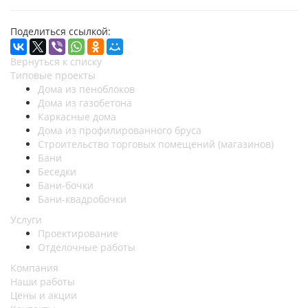
Поделиться ссылкой:
Вернуться к списку
Типовые проекты
Дома из пеноблоков
Дома из газобетона
Каркасные дома
Дома из профилированного бруса
Строительство торговых помещений (магазинов)
Бани
Беседки
Бани-бочки
Бани-квадробочки
Услуги
Проектирование
Отделочные работы
Компания
Наши работы
Цены и акции