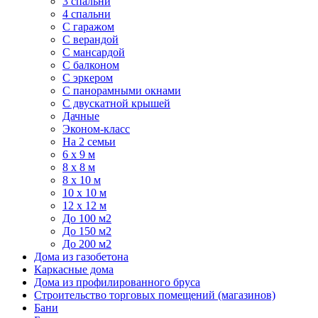
3 спальни
4 спальни
С гаражом
С верандой
С мансардой
С балконом
C эркером
С панорамными окнами
С двускатной крышей
Дачные
Эконом-класс
На 2 семьи
6 x 9 м
8 x 8 м
8 x 10 м
10 x 10 м
12 x 12 м
До 100 м2
До 150 м2
До 200 м2
Дома из газобетона
Каркасные дома
Дома из профилированного бруса
Строительство торговых помещений (магазинов)
Бани