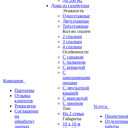
До 200 м2
Дома из газобетона
Этажность
Одноэтажные
Двухэтажные
Трёхэтажные
Кол-во спален
2 спальни
3 спальни
4 спальни
Особенности
С гаражом
С балконом
С верандой
С
панорамными
Компания
окнами
С двускатной
Партнеры
крышей
Отзывы
С мансардой
клиентов
С эркером
Реквизиты
Услуги
Тип
Соглашение
На 2 семьи
на
Проектиро
Габариты
обработку
Отделочны
10 x 10 м
данных
работы