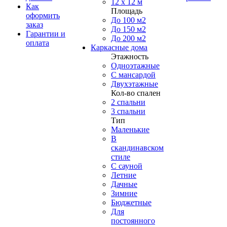
12 x 12 м
Как
Площадь
оформить
До 100 м2
заказ
До 150 м2
Гарантии и
До 200 м2
оплата
Каркасные дома
Этажность
Одноэтажные
С мансардой
Двухэтажные
Кол-во спален
2 спальни
3 спальни
Тип
Маленькие
В
скандинавском
стиле
С сауной
Летние
Дачные
Зимние
Бюджетные
Для
постоянного