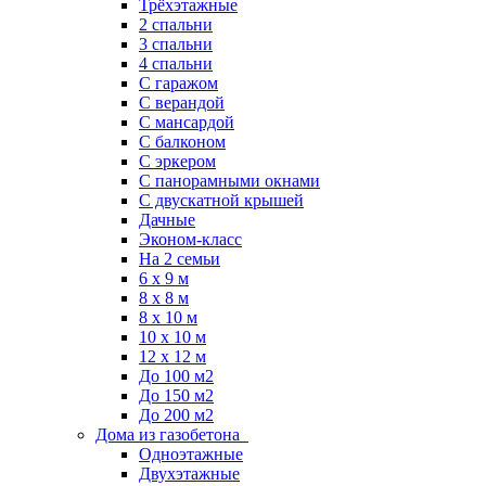
Трёхэтажные
2 спальни
3 спальни
4 спальни
С гаражом
С верандой
С мансардой
С балконом
C эркером
С панорамными окнами
С двускатной крышей
Дачные
Эконом-класс
На 2 семьи
6 x 9 м
8 x 8 м
8 x 10 м
10 x 10 м
12 x 12 м
До 100 м2
До 150 м2
До 200 м2
Дома из газобетона
Одноэтажные
Двухэтажные