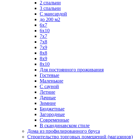
2 спальни
3 спальни
С мансардой
до 200 м2
6х7
6х10
7х7
7х8
7х9
8х8
8х9
8х10
Для постоянного проживания
Гостевые
Маленькие
С сауной
Летние
Дачные
Зимние
Бюджетные
Загородные
Современные
В скандинавском стиле
Дома из профилированного бруса
Строительство торговых помещений (магазинов)