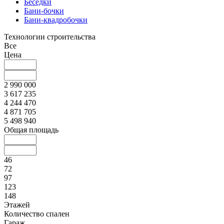
Беседки
Бани-бочки
Бани-квадробочки
Технологии строительства
Все
Цена
2 990 000
3 617 235
4 244 470
4 871 705
5 498 940
Общая площадь
46
72
97
123
148
Этажей
Количество спален
Гараж