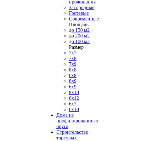
проживания
Загородные
Гостевые
Современные
Площадь
до 150 м2
до 200 м2
до 100 м2
Размер
7х7
7х8
7х9
8х8
6х8
8х9
6х9
8х10
6х12
6х7
6х10
Дома из
профилированного
бруса
Строительство
торговых