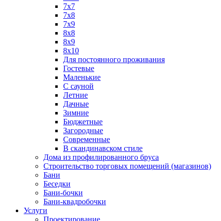
7х7
7х8
7х9
8х8
8х9
8х10
Для постоянного проживания
Гостевые
Маленькие
С сауной
Летние
Дачные
Зимние
Бюджетные
Загородные
Современные
В скандинавском стиле
Дома из профилированного бруса
Строительство торговых помещений (магазинов)
Бани
Беседки
Бани-бочки
Бани-квадробочки
Услуги
Проектирование