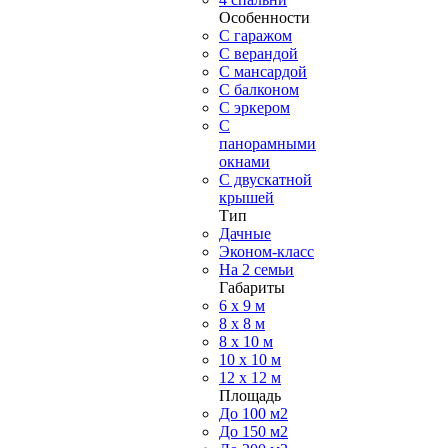
Особенности
С гаражом
С верандой
С мансардой
С балконом
C эркером
С
панорамными
окнами
С двускатной
крышей
Тип
Дачные
Эконом-класс
На 2 семьи
Габариты
6 x 9 м
8 x 8 м
8 x 10 м
10 x 10 м
12 x 12 м
Площадь
До 100 м2
До 150 м2