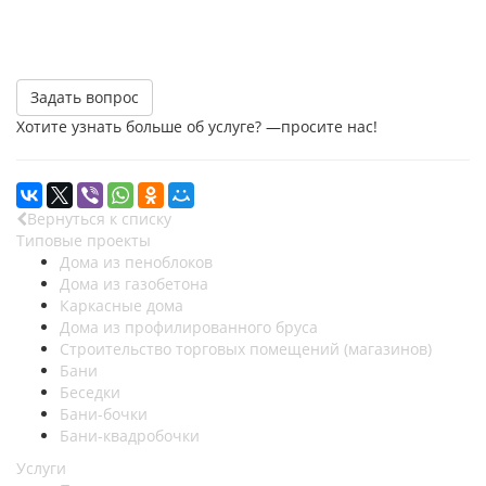
Задать вопрос
Хотите узнать больше об услуге? —просите нас!
Вернуться к списку
Типовые проекты
Дома из пеноблоков
Дома из газобетона
Каркасные дома
Дома из профилированного бруса
Строительство торговых помещений (магазинов)
Бани
Беседки
Бани-бочки
Бани-квадробочки
Услуги