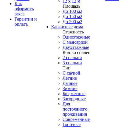
12 x 12 м
Как
Площадь
оформить
До 100 м2
заказ
До 150 м2
Гарантии и
До 200 м2
оплата
Каркасные дома
Этажность
Одноэтажные
С мансардой
Двухэтажные
Кол-во спален
2 спальни
3 спальни
Тип
С сауной
Летние
Дачные
Зимние
Бюджетные
Загородные
Для
постоянного
проживания
Современные
Гостевые