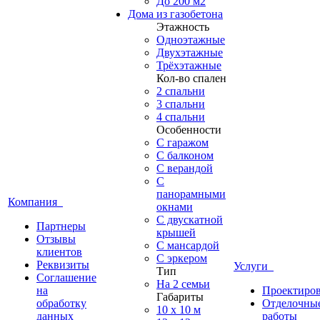
До 200 м2
Дома из газобетона
Этажность
Одноэтажные
Двухэтажные
Трёхэтажные
Кол-во спален
2 спальни
3 спальни
4 спальни
Особенности
С гаражом
С балконом
С верандой
С
панорамными
Компания
окнами
С двускатной
Партнеры
крышей
Отзывы
С мансардой
клиентов
С эркером
Реквизиты
Услуги
Тип
Соглашение
На 2 семьи
на
Проектиро
Габариты
обработку
Отделочны
10 x 10 м
данных
работы