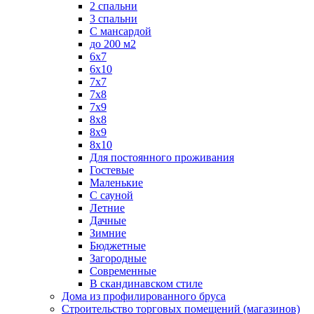
2 спальни
3 спальни
С мансардой
до 200 м2
6х7
6х10
7х7
7х8
7х9
8х8
8х9
8х10
Для постоянного проживания
Гостевые
Маленькие
С сауной
Летние
Дачные
Зимние
Бюджетные
Загородные
Современные
В скандинавском стиле
Дома из профилированного бруса
Строительство торговых помещений (магазинов)