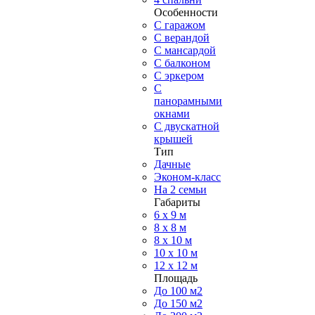
Особенности
С гаражом
С верандой
С мансардой
С балконом
C эркером
С
панорамными
окнами
С двускатной
крышей
Тип
Дачные
Эконом-класс
На 2 семьи
Габариты
6 x 9 м
8 x 8 м
8 x 10 м
10 x 10 м
12 x 12 м
Площадь
До 100 м2
До 150 м2