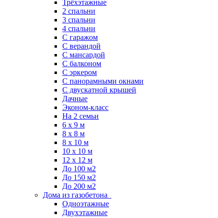
Трёхэтажные
2 спальни
3 спальни
4 спальни
С гаражом
С верандой
С мансардой
С балконом
C эркером
С панорамными окнами
С двускатной крышей
Дачные
Эконом-класс
На 2 семьи
6 x 9 м
8 x 8 м
8 x 10 м
10 x 10 м
12 x 12 м
До 100 м2
До 150 м2
До 200 м2
Дома из газобетона
Одноэтажные
Двухэтажные