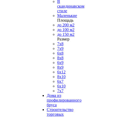
В
скандинавском
стиле
Маленькие
Площадь
до 200 м2
до 100 м2
до 150 м2
Размер
7х8
7х9
6х8
8х8
6х9
8х9
6х12
8х10
6х7
6х10
7х7
Дома из
профилированного
бруса
Строительство
торговых