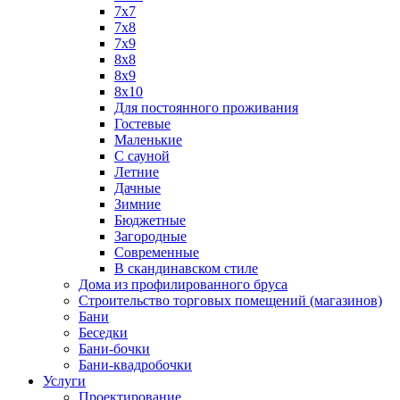
7х7
7х8
7х9
8х8
8х9
8х10
Для постоянного проживания
Гостевые
Маленькие
С сауной
Летние
Дачные
Зимние
Бюджетные
Загородные
Современные
В скандинавском стиле
Дома из профилированного бруса
Строительство торговых помещений (магазинов)
Бани
Беседки
Бани-бочки
Бани-квадробочки
Услуги
Проектирование