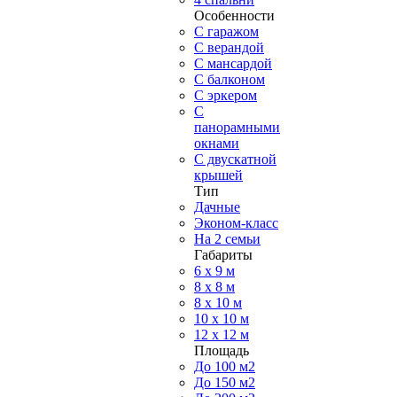
Особенности
С гаражом
С верандой
С мансардой
С балконом
C эркером
С
панорамными
окнами
С двускатной
крышей
Тип
Дачные
Эконом-класс
На 2 семьи
Габариты
6 x 9 м
8 x 8 м
8 x 10 м
10 x 10 м
12 x 12 м
Площадь
До 100 м2
До 150 м2