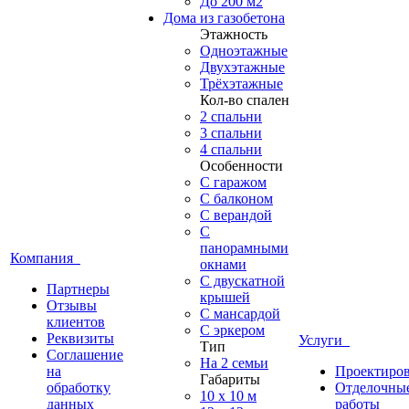
До 200 м2
Дома из газобетона
Этажность
Одноэтажные
Двухэтажные
Трёхэтажные
Кол-во спален
2 спальни
3 спальни
4 спальни
Особенности
С гаражом
С балконом
С верандой
С
панорамными
Компания
окнами
С двускатной
Партнеры
крышей
Отзывы
С мансардой
клиентов
С эркером
Реквизиты
Услуги
Тип
Соглашение
На 2 семьи
на
Проектиро
Габариты
обработку
Отделочны
10 x 10 м
данных
работы