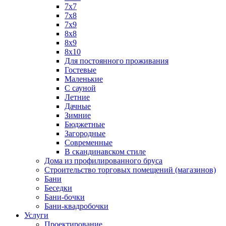
7х7
7х8
7х9
8х8
8х9
8х10
Для постоянного проживания
Гостевые
Маленькие
С сауной
Летние
Дачные
Зимние
Бюджетные
Загородные
Современные
В скандинавском стиле
Дома из профилированного бруса
Строительство торговых помещений (магазинов)
Бани
Беседки
Бани-бочки
Бани-квадробочки
Услуги
Проектирование