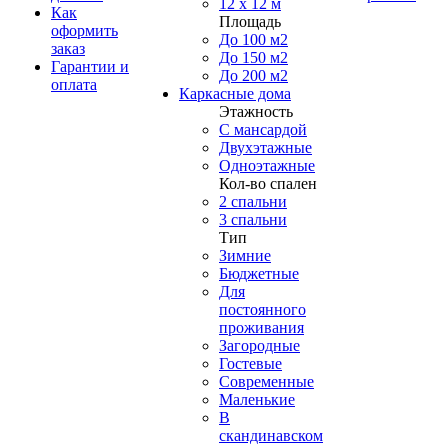
12 x 12 м
Как
Площадь
оформить
До 100 м2
заказ
До 150 м2
Гарантии и
До 200 м2
оплата
Каркасные дома
Этажность
С мансардой
Двухэтажные
Одноэтажные
Кол-во спален
2 спальни
3 спальни
Тип
Зимние
Бюджетные
Для
постоянного
проживания
Загородные
Гостевые
Современные
Маленькие
В
скандинавском