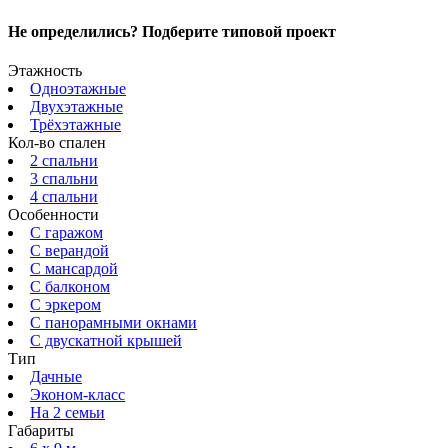
Не определились? Подберите типовой проект
Этажность
Одноэтажные
Двухэтажные
Трёхэтажные
Кол-во спален
2 спальни
3 спальни
4 спальни
Особенности
С гаражом
С верандой
С мансардой
С балконом
C эркером
С панорамными окнами
С двускатной крышей
Тип
Дачные
Эконом-класс
На 2 семьи
Габариты