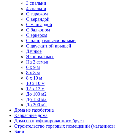
3 спальни
4 спальни
С гаражом
С верандой
С мансардой
С балконом
C эркером
С панорамными окнами
С двускатной крышей
Дачные
Эконом-класс
На 2 семьи
6 x 9 м
8 x 8 м
8 x 10 м
10 x 10 м
12 x 12 м
До 100 м2
До 150 м2
До 200 м2
Дома из газобетона
Каркасные дома
Дома из профилированного бруса
Строительство торговых помещений (магазинов)
Бани