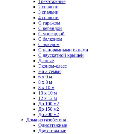
Трёхэтажные
2 спальни
3 спальни
4 спальни
С гаражом
С верандой
С мансардой
С балконом
C эркером
С панорамными окнами
С двускатной крышей
Дачные
Эконом-класс
На 2 семьи
6 x 9 м
8 x 8 м
8 x 10 м
10 x 10 м
12 x 12 м
До 100 м2
До 150 м2
До 200 м2
Дома из газобетона
Одноэтажные
Двухэтажные