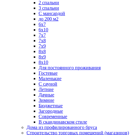
2 спальни
3 спальни
С мансардой
до 200 м2
6х7
6х10
7х7
7х8
7х9
8х8
8х9
8х10
Для постоянного проживания
Гостевые
Маленькие
С сауной
Летние
Дачные
Зимние
Бюджетные
Загородные
Современные
В скандинавском стиле
Дома из профилированного бруса
Строительство торговых помещений (магазинов)