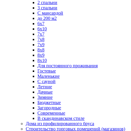
2 спальни
3 спальни
С мансардой
до 200 м2
6х7
6х10
7х7
7х8
7х9
8х8
8х9
8х10
Для постоянного проживания
Гостевые
Маленькие
С сауной
Летние
Дачные
Зимние
Бюджетные
Загородные
Современные
В скандинавском стиле
Дома из профилированного бруса
Строительство торговых помещений (магазинов)