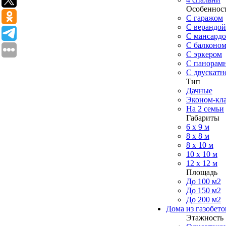
Особеннос
С гаражом
С верандой
С мансард
С балконо
C эркером
С панорам
С двускат
Тип
Дачные
Эконом-кл
На 2 семьи
Габариты
6 x 9 м
8 x 8 м
8 x 10 м
10 x 10 м
12 x 12 м
Площадь
До 100 м2
До 150 м2
До 200 м2
Дома из газобето
Этажность