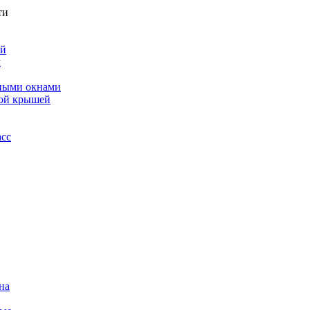
ти
ой
м
ными окнами
ной крышей
асс
на