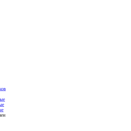
ков
ые
ые
ые
лен