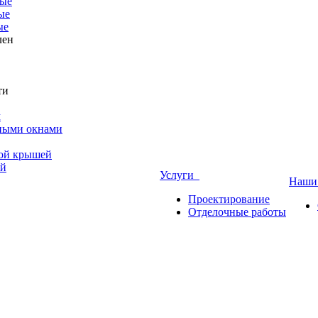
ые
ые
ые
лен
ти
м
ными окнами
ной крышей
ой
Услуги
Наши
Проектирование
Отделочные работы