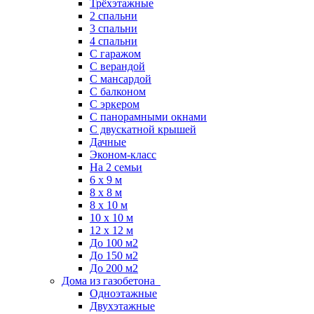
Трёхэтажные
2 спальни
3 спальни
4 спальни
С гаражом
С верандой
С мансардой
С балконом
C эркером
С панорамными окнами
С двускатной крышей
Дачные
Эконом-класс
На 2 семьи
6 x 9 м
8 x 8 м
8 x 10 м
10 x 10 м
12 x 12 м
До 100 м2
До 150 м2
До 200 м2
Дома из газобетона
Одноэтажные
Двухэтажные