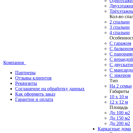
Одноэтажн
Двухэтажн
Трёхэтажн
Кол-во спа
2 спальни
3 спальни
4 спальни
Особеннос
С гаражом
С балконо
С панорам
С верандой
Компания
С двускат
С мансард
Партнеры
С эркером
Отзывы клиентов
Тип
Реквизиты
На 2 семьи
Соглашение на обработку данных
Габариты
Как оформить заказ
10 x 10 м
Гарантии и оплата
12 x 12 м
Площадь
До 100 м2
До 150 м2
До 200 м2
Каркасные дома