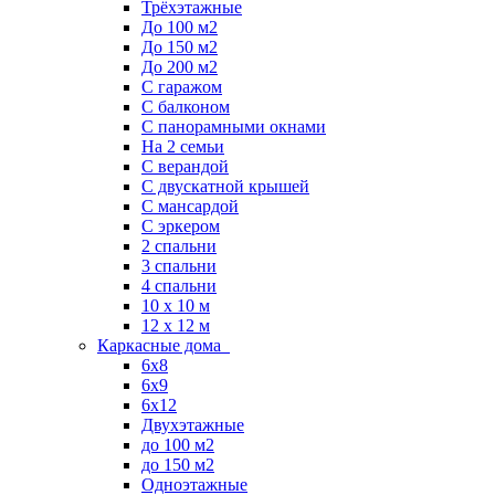
Трёхэтажные
До 100 м2
До 150 м2
До 200 м2
С гаражом
С балконом
С панорамными окнами
На 2 семьи
С верандой
С двускатной крышей
С мансардой
С эркером
2 спальни
3 спальни
4 спальни
10 x 10 м
12 x 12 м
Каркасные дома
6х8
6х9
6х12
Двухэтажные
до 100 м2
до 150 м2
Одноэтажные