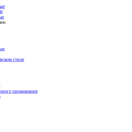
ые
ой
ые
лен
ые
вском стиле
е
янного проживания
е