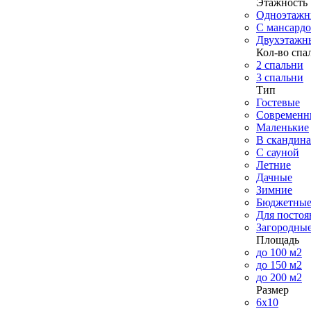
Этажность
Одноэтажн
С мансард
Двухэтажн
Кол-во спа
2 спальни
3 спальни
Тип
Гостевые
Современн
Маленькие
В скандина
С сауной
Летние
Дачные
Зимние
Бюджетны
Для посто
Загородны
Площадь
до 100 м2
до 150 м2
до 200 м2
Размер
6х10