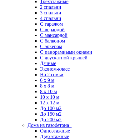
Трёхэтажные
2 спальни
3 спальни
4 спальни
С гаражом
С верандой
С мансардой
С балконом
C эркером
С панорамными окнами
С двускатной крышей
Дачные
Эконом-класс
На 2 семьи
6 x 9 м
8 x 8 м
8 x 10 м
10 x 10 м
12 x 12 м
До 100 м2
До 150 м2
До 200 м2
Дома из газобетона
Одноэтажные
Двухэтажные