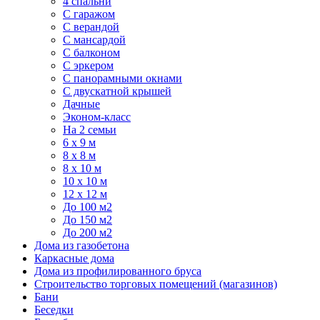
4 спальни
С гаражом
С верандой
С мансардой
С балконом
C эркером
С панорамными окнами
С двускатной крышей
Дачные
Эконом-класс
На 2 семьи
6 x 9 м
8 x 8 м
8 x 10 м
10 x 10 м
12 x 12 м
До 100 м2
До 150 м2
До 200 м2
Дома из газобетона
Каркасные дома
Дома из профилированного бруса
Строительство торговых помещений (магазинов)
Бани
Беседки