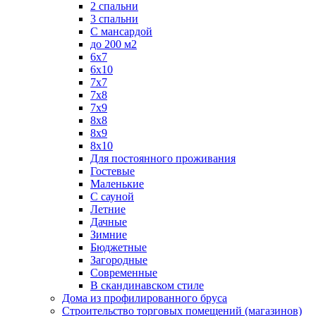
2 спальни
3 спальни
С мансардой
до 200 м2
6х7
6х10
7х7
7х8
7х9
8х8
8х9
8х10
Для постоянного проживания
Гостевые
Маленькие
С сауной
Летние
Дачные
Зимние
Бюджетные
Загородные
Современные
В скандинавском стиле
Дома из профилированного бруса
Строительство торговых помещений (магазинов)