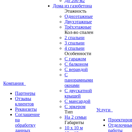
До 200 м2
Дома из газобетона
Этажность
Одноэтажные
Двухэтажные
Трёхэтажные
Кол-во спален
2 спальни
3 спальни
4 спальни
Особенности
С гаражом
С балконом
С верандой
С
панорамными
Компания
окнами
С двускатной
Партнеры
крышей
Отзывы
С мансардой
клиентов
С эркером
Реквизиты
Услуги
Тип
Соглашение
На 2 семьи
на
Проектиро
Габариты
обработку
Отделочны
10 x 10 м
данных
работы