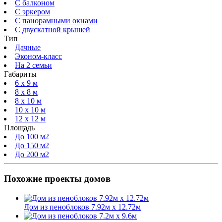
С балконом
C эркером
С панорамными окнами
С двускатной крышей
Тип
Дачные
Эконом-класс
На 2 семьи
Габариты
6 x 9 м
8 x 8 м
8 x 10 м
10 x 10 м
12 x 12 м
Площадь
До 100 м2
До 150 м2
До 200 м2
Похожие проекты домов
Дом из пеноблоков 7.92м х 12.72м