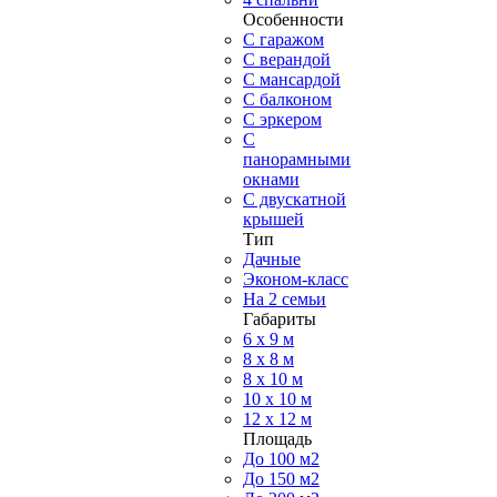
Особенности
С гаражом
С верандой
С мансардой
С балконом
C эркером
С
панорамными
окнами
С двускатной
крышей
Тип
Дачные
Эконом-класс
На 2 семьи
Габариты
6 x 9 м
8 x 8 м
8 x 10 м
10 x 10 м
12 x 12 м
Площадь
До 100 м2
До 150 м2