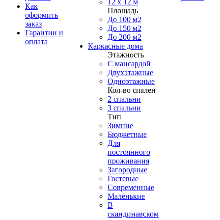
12 x 12 м
Как
Площадь
оформить
До 100 м2
заказ
До 150 м2
Гарантии и
До 200 м2
оплата
Каркасные дома
Этажность
С мансардой
Двухэтажные
Одноэтажные
Кол-во спален
2 спальни
3 спальни
Тип
Зимние
Бюджетные
Для
постоянного
проживания
Загородные
Гостевые
Современные
Маленькие
В
скандинавском