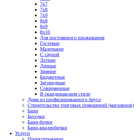
7х7
7х8
7х9
8х8
8х9
8х10
Для постоянного проживания
Гостевые
Маленькие
С сауной
Летние
Дачные
Зимние
Бюджетные
Загородные
Современные
В скандинавском стиле
Дома из профилированного бруса
Строительство торговых помещений (магазинов)
Бани
Беседки
Бани-бочки
Бани-квадробочки
Услуги
Проектирование