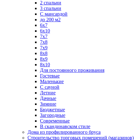
2 спальни
3 спальни
С мансардой
до 200 м2
6х7
6х10
7х7
7х8
7х9
8х8
8х9
8х10
Для постоянного проживания
Гостевые
Маленькие
С сауной
Летние
Дачные
Зимние
Бюджетные
Загородные
Современные
В скандинавском стиле
Дома из профилированного бруса
Строительство торговых помещений (магазинов)