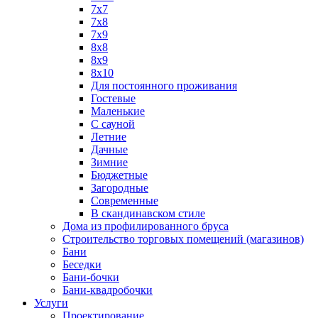
7х7
7х8
7х9
8х8
8х9
8х10
Для постоянного проживания
Гостевые
Маленькие
С сауной
Летние
Дачные
Зимние
Бюджетные
Загородные
Современные
В скандинавском стиле
Дома из профилированного бруса
Строительство торговых помещений (магазинов)
Бани
Беседки
Бани-бочки
Бани-квадробочки
Услуги
Проектирование