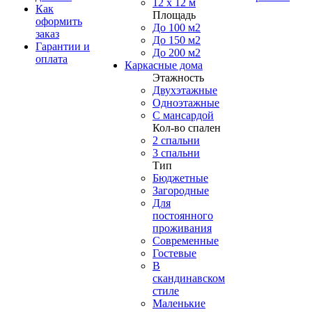
12 x 12 м
Как
Площадь
оформить
До 100 м2
заказ
До 150 м2
Гарантии и
До 200 м2
оплата
Каркасные дома
Этажность
Двухэтажные
Одноэтажные
С мансардой
Кол-во спален
2 спальни
3 спальни
Тип
Бюджетные
Загородные
Для
постоянного
проживания
Современные
Гостевые
В
скандинавском
стиле
Маленькие