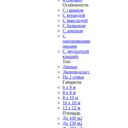
Особенности
С гаражом
С верандой
С мансардой
С балконом
C эркером
С
панорамными
окнами
С двускатной
крышей
Тип
Дачные
Эконом-класс
На 2 семьи
Габариты
6 x 9 м
8 x 8 м
8 x 10 м
10 x 10 м
12 x 12 м
Площадь
До 100 м2
До 150 м2