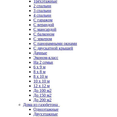
Трёхэтажные
2 спальни
3 спальни
4 спальни
С гаражом
С верандой
С мансардой
С балконом
C эркером
С панорамными окнами
С двускатной крышей
Дачные
Эконом-класс
На 2 семьи
6 x 9 м
8 x 8 м
8 x 10 м
10 x 10 м
12 x 12 м
До 100 м2
До 150 м2
До 200 м2
Дома из газобетона
Одноэтажные
Двухэтажные