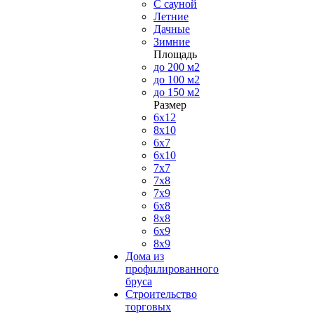
С сауной
Летние
Дачные
Зимние
Площадь
до 200 м2
до 100 м2
до 150 м2
Размер
6х12
8х10
6х7
6х10
7х7
7х8
7х9
6х8
8х8
6х9
8х9
Дома из
профилированного
бруса
Строительство
торговых