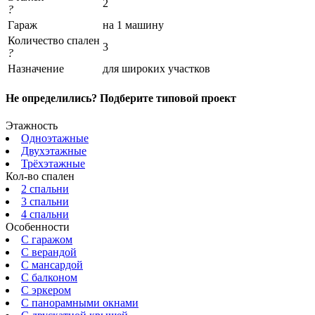
2
?
Гараж
на 1 машину
Количество спален
3
?
Назначение
для широких участков
Не определились? Подберите типовой проект
Этажность
Одноэтажные
Двухэтажные
Трёхэтажные
Кол-во спален
2 спальни
3 спальни
4 спальни
Особенности
С гаражом
С верандой
С мансардой
С балконом
C эркером
С панорамными окнами