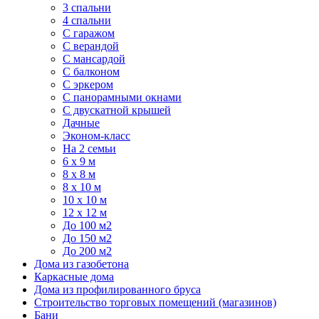
3 спальни
4 спальни
С гаражом
С верандой
С мансардой
С балконом
C эркером
С панорамными окнами
С двускатной крышей
Дачные
Эконом-класс
На 2 семьи
6 x 9 м
8 x 8 м
8 x 10 м
10 x 10 м
12 x 12 м
До 100 м2
До 150 м2
До 200 м2
Дома из газобетона
Каркасные дома
Дома из профилированного бруса
Строительство торговых помещений (магазинов)
Бани