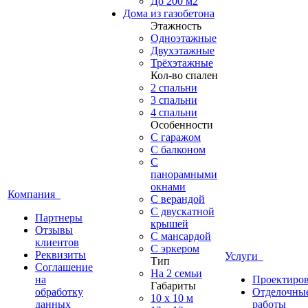
До 200 м2
Дома из газобетона
Этажность
Одноэтажные
Двухэтажные
Трёхэтажные
Кол-во спален
2 спальни
3 спальни
4 спальни
Особенности
С гаражом
С балконом
С
панорамными
окнами
Компания
С верандой
С двускатной
Партнеры
крышей
Отзывы
С мансардой
клиентов
С эркером
Реквизиты
Услуги
Тип
Соглашение
На 2 семьи
на
Проектиро
Габариты
обработку
Отделочны
10 x 10 м
данных
работы