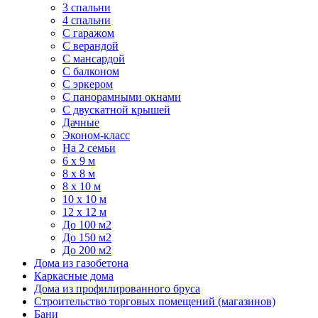
3 спальни
4 спальни
С гаражом
С верандой
С мансардой
С балконом
C эркером
С панорамными окнами
С двускатной крышей
Дачные
Эконом-класс
На 2 семьи
6 x 9 м
8 x 8 м
8 x 10 м
10 x 10 м
12 x 12 м
До 100 м2
До 150 м2
До 200 м2
Дома из газобетона
Каркасные дома
Дома из профилированного бруса
Строительство торговых помещений (магазинов)
Бани