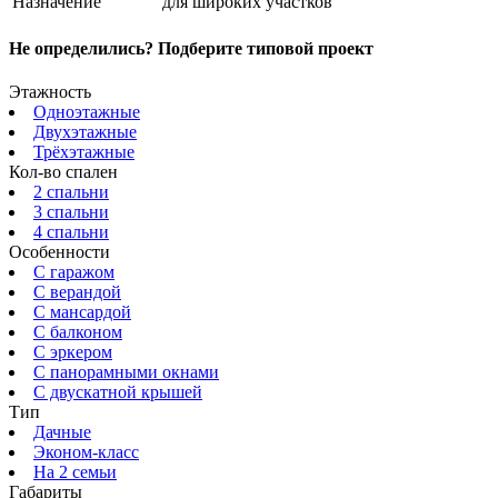
Назначение
для широких участков
Не определились? Подберите типовой проект
Этажность
Одноэтажные
Двухэтажные
Трёхэтажные
Кол-во спален
2 спальни
3 спальни
4 спальни
Особенности
С гаражом
С верандой
С мансардой
С балконом
C эркером
С панорамными окнами
С двускатной крышей
Тип
Дачные
Эконом-класс
На 2 семьи
Габариты