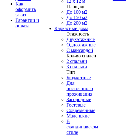
12 x 12 м
Как
Площадь
оформить
До 100 м2
заказ
До 150 м2
Гарантии и
До 200 м2
оплата
Каркасные дома
Этажность
Двухэтажные
Одноэтажные
С мансардой
Кол-во спален
2 спальни
3 спальни
Тип
Бюджетные
Для
постоянного
проживания
Загородные
Гостевые
Современные
Маленькие
В
скандинавском
стиле