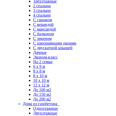
Трёхэтажные
2 спальни
3 спальни
4 спальни
С гаражом
С верандой
С мансардой
С балконом
C эркером
С панорамными окнами
С двускатной крышей
Дачные
Эконом-класс
На 2 семьи
6 x 9 м
8 x 8 м
8 x 10 м
10 x 10 м
12 x 12 м
До 100 м2
До 150 м2
До 200 м2
Дома из газобетона
Одноэтажные
Двухэтажные