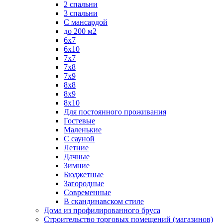
2 спальни
3 спальни
С мансардой
до 200 м2
6х7
6х10
7х7
7х8
7х9
8х8
8х9
8х10
Для постоянного проживания
Гостевые
Маленькие
С сауной
Летние
Дачные
Зимние
Бюджетные
Загородные
Современные
В скандинавском стиле
Дома из профилированного бруса
Строительство торговых помещений (магазинов)