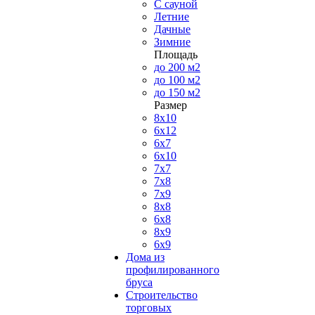
С сауной
Летние
Дачные
Зимние
Площадь
до 200 м2
до 100 м2
до 150 м2
Размер
8х10
6х12
6х7
6х10
7х7
7х8
7х9
8х8
6х8
8х9
6х9
Дома из
профилированного
бруса
Строительство
торговых