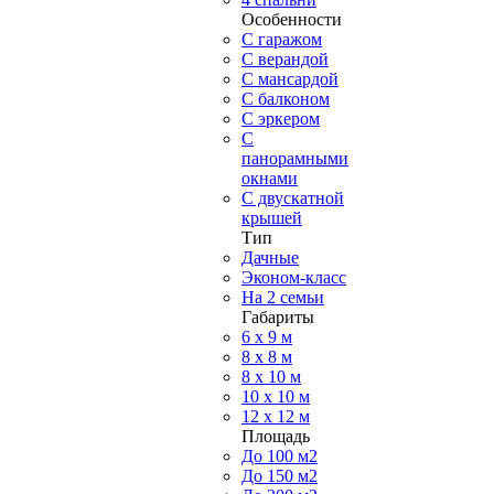
Особенности
С гаражом
С верандой
С мансардой
С балконом
C эркером
С
панорамными
окнами
С двускатной
крышей
Тип
Дачные
Эконом-класс
На 2 семьи
Габариты
6 x 9 м
8 x 8 м
8 x 10 м
10 x 10 м
12 x 12 м
Площадь
До 100 м2
До 150 м2