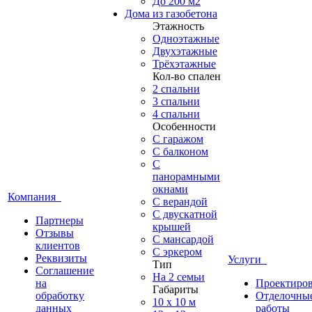
До 200 м2
Дома из газобетона
Этажность
Одноэтажные
Двухэтажные
Трёхэтажные
Кол-во спален
2 спальни
3 спальни
4 спальни
Особенности
С гаражом
С балконом
С
панорамными
окнами
Компания
С верандой
С двускатной
Партнеры
крышей
Отзывы
С мансардой
клиентов
С эркером
Реквизиты
Услуги
Тип
Соглашение
На 2 семьи
на
Проектиро
Габариты
обработку
Отделочны
10 x 10 м
данных
работы