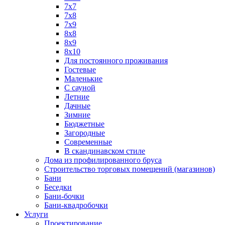
7х7
7х8
7х9
8х8
8х9
8х10
Для постоянного проживания
Гостевые
Маленькие
С сауной
Летние
Дачные
Зимние
Бюджетные
Загородные
Современные
В скандинавском стиле
Дома из профилированного бруса
Строительство торговых помещений (магазинов)
Бани
Беседки
Бани-бочки
Бани-квадробочки
Услуги
Проектирование