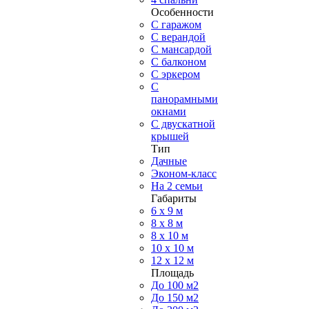
Особенности
С гаражом
С верандой
С мансардой
С балконом
C эркером
С
панорамными
окнами
С двускатной
крышей
Тип
Дачные
Эконом-класс
На 2 семьи
Габариты
6 x 9 м
8 x 8 м
8 x 10 м
10 x 10 м
12 x 12 м
Площадь
До 100 м2
До 150 м2