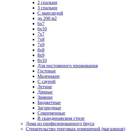
2 спальни
3 спальни
С мансардой
до 200 м2
6х7
6х10
7х7
7х8
7х9
8х8
8х9
8х10
Для постоянного проживания
Гостевые
Маленькие
С сауной
Летние
Дачные
Зимние
Бюджетные
Загородные
Современные
В скандинавском стиле
Дома из профилированного бруса
Строительство торговых помещений (магазинов)