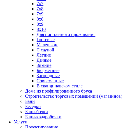
7х7
7х8
7х9
8х8
8х9
8х10
Для постоянного проживания
Гостевые
Маленькие
С сауной
Летние
Дачные
Зимние
Бюджетные
Загородные
Современные
В скандинавском стиле
Дома из профилированного бруса
Строительство торговых помещений (магазинов)
Бани
Беседки
Бани-бочки
Бани-квадробочки
Услуги
Проектирование