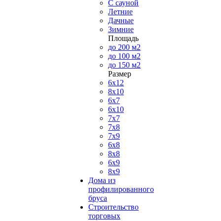
С сауной
Летние
Дачные
Зимние
Площадь
до 200 м2
до 100 м2
до 150 м2
Размер
6х12
8х10
6х7
6х10
7х7
7х8
7х9
6х8
8х8
6х9
8х9
Дома из
профилированного
бруса
Строительство
торговых