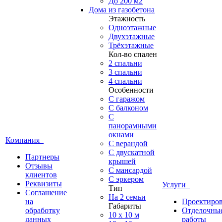
До 200 м2
Дома из газобетона
Этажность
Одноэтажные
Двухэтажные
Трёхэтажные
Кол-во спален
2 спальни
3 спальни
4 спальни
Особенности
С гаражом
С балконом
С
панорамными
окнами
Компания
С верандой
С двускатной
Партнеры
крышей
Отзывы
С мансардой
клиентов
С эркером
Реквизиты
Услуги
Тип
Соглашение
На 2 семьи
на
Проектиро
Габариты
обработку
Отделочны
10 x 10 м
данных
работы