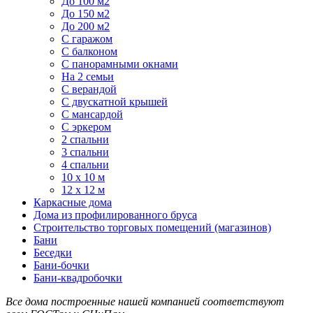
До 100 м2
До 150 м2
До 200 м2
С гаражом
С балконом
С панорамными окнами
На 2 семьи
С верандой
С двускатной крышей
С мансардой
С эркером
2 спальни
3 спальни
4 спальни
10 x 10 м
12 x 12 м
Каркасные дома
Дома из профилированного бруса
Строительство торговых помещений (магазинов)
Бани
Беседки
Бани-бочки
Бани-квадробочки
Все дома построенные нашей компанией соответствуют