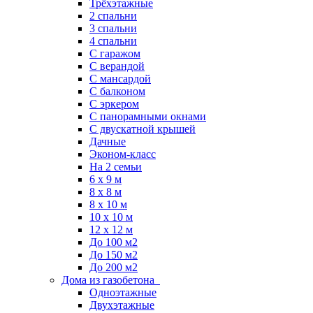
Трёхэтажные
2 спальни
3 спальни
4 спальни
С гаражом
С верандой
С мансардой
С балконом
C эркером
С панорамными окнами
С двускатной крышей
Дачные
Эконом-класс
На 2 семьи
6 x 9 м
8 x 8 м
8 x 10 м
10 x 10 м
12 x 12 м
До 100 м2
До 150 м2
До 200 м2
Дома из газобетона
Одноэтажные
Двухэтажные