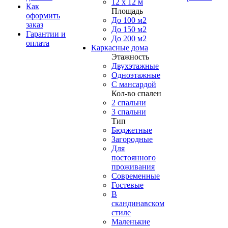
12 x 12 м
Как
Площадь
оформить
До 100 м2
заказ
До 150 м2
Гарантии и
До 200 м2
оплата
Каркасные дома
Этажность
Двухэтажные
Одноэтажные
С мансардой
Кол-во спален
2 спальни
3 спальни
Тип
Бюджетные
Загородные
Для
постоянного
проживания
Современные
Гостевые
В
скандинавском
стиле
Маленькие