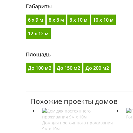
Габариты
6 x 9 м
8 x 8 м
8 x 10 м
10 x 10 м
12 x 12 м
Площадь
До 100 м2
До 150 м2
До 200 м2
Похожие проекты домов
Гот
Дом для постоянного проживания
9м х 10м