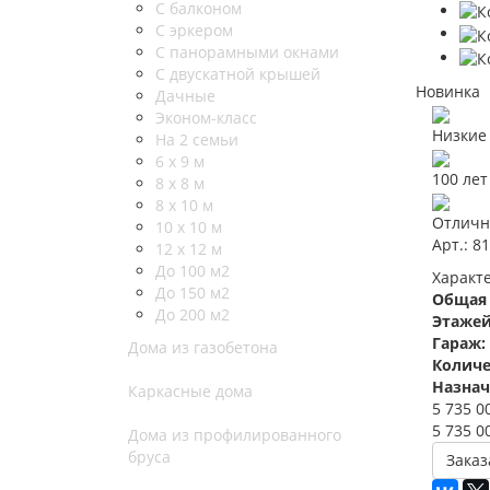
С балконом
C эркером
С панорамными окнами
С двускатной крышей
Новинка
Дачные
Эконом-класс
Низкие
На 2 семьи
6 x 9 м
100 лет
8 x 8 м
8 x 10 м
Отличн
10 x 10 м
Арт.: 81
12 x 12 м
До 100 м2
Характ
До 150 м2
Общая
До 200 м2
Этаже
Гараж:
Дома из газобетона
Количе
Назнач
Каркасные дома
5 735 0
5 735 0
Дома из профилированного
бруса
Заказ