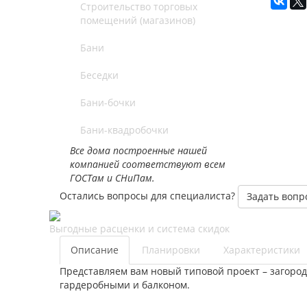
Строительство торговых
помещений (магазинов)
Бани
Беседки
Бани-бочки
Бани-квадробочки
Все дома построенные нашей
компанией соответствуют всем
ГОСТам и СНиПам.
Остались вопросы для специалиста?
Задать вопр
Выгодные расценки и система скидок
Описание
Планировки
Характеристики
Представляем вам новый типовой проект – загород
гардеробными и балконом.