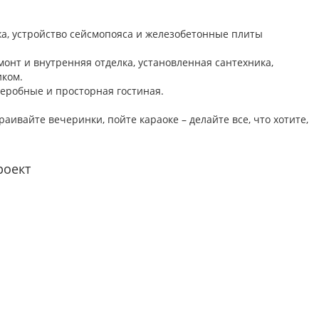
а, устройство сейсмопояса и железобетонные плиты
монт и внутренняя отделка, установленная сантехника,
иком.
деробные и просторная гостиная.
аивайте вечеринки, пойте караоке – делайте все, что хотите,
роект