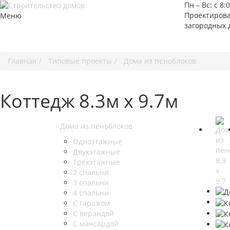
Пн – Вс: с 8:
Проектирова
Меню
загородных 
Главная
Типовые проекты
Дома из пеноблоков
Коттедж 8.3м х 9.7м
Дома из пеноблоков
Одноэтажные
Двухэтажные
Трёхэтажные
2 спальни
3 спальни
4 спальни
С гаражом
С верандой
С мансардой