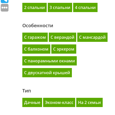
2 спальни
3 спальни
4 спальни
Особенности
С гаражом
С верандой
С мансардой
С балконом
C эркером
С панорамными окнами
С двускатной крышей
Тип
Дачные
Эконом-класс
На 2 семьи