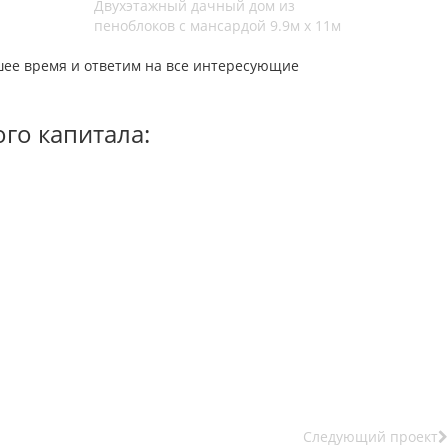
Двухэтажный дачный дом из
пеноблоков с мансардой 9.9м х 11м
шее время и ответим на все интересующие
ого капитала:
Следующий проект