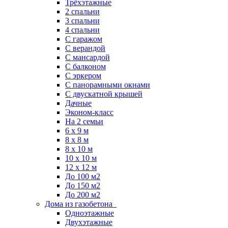
Трёхэтажные
2 спальни
3 спальни
4 спальни
С гаражом
С верандой
С мансардой
С балконом
C эркером
С панорамными окнами
С двускатной крышей
Дачные
Эконом-класс
На 2 семьи
6 x 9 м
8 x 8 м
8 x 10 м
10 x 10 м
12 x 12 м
До 100 м2
До 150 м2
До 200 м2
Дома из газобетона
Одноэтажные
Двухэтажные