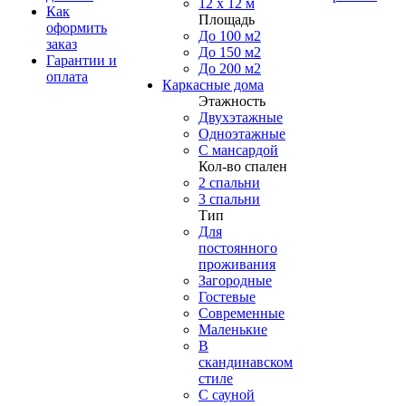
12 x 12 м
Как
Площадь
оформить
До 100 м2
заказ
До 150 м2
Гарантии и
До 200 м2
оплата
Каркасные дома
Этажность
Двухэтажные
Одноэтажные
С мансардой
Кол-во спален
2 спальни
3 спальни
Тип
Для
постоянного
проживания
Загородные
Гостевые
Современные
Маленькие
В
скандинавском
стиле
С сауной