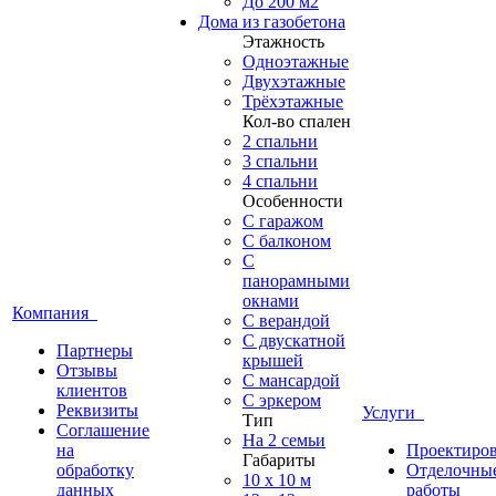
До 200 м2
Дома из газобетона
Этажность
Одноэтажные
Двухэтажные
Трёхэтажные
Кол-во спален
2 спальни
3 спальни
4 спальни
Особенности
С гаражом
С балконом
С
панорамными
окнами
Компания
С верандой
С двускатной
Партнеры
крышей
Отзывы
С мансардой
клиентов
С эркером
Реквизиты
Услуги
Тип
Соглашение
На 2 семьи
на
Проектиро
Габариты
обработку
Отделочны
10 x 10 м
данных
работы