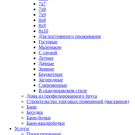
7х7
7х8
7х9
8х8
8х9
8х10
Для постоянного проживания
Гостевые
Маленькие
С сауной
Летние
Дачные
Зимние
Бюджетные
Загородные
Современные
В скандинавском стиле
Дома из профилированного бруса
Строительство торговых помещений (магазинов)
Бани
Беседки
Бани-бочки
Бани-квадробочки
Услуги
Проектирование