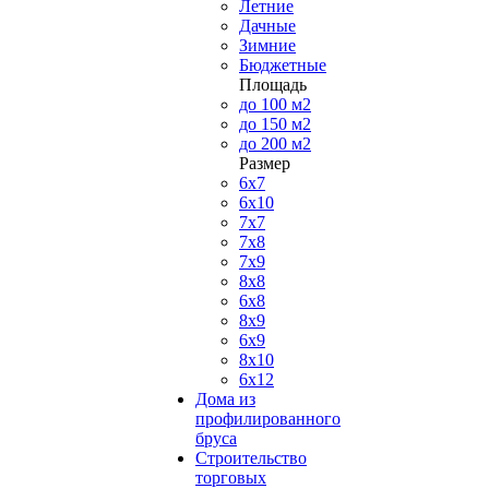
Летние
Дачные
Зимние
Бюджетные
Площадь
до 100 м2
до 150 м2
до 200 м2
Размер
6х7
6х10
7х7
7х8
7х9
8х8
6х8
8х9
6х9
8х10
6х12
Дома из
профилированного
бруса
Строительство
торговых