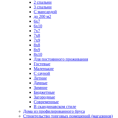
2 спальни
3 спальни
С мансардой
до 200 м2
6х7
6х10
7х7
7х8
7х9
8х8
8х9
8х10
Для постоянного проживания
Гостевые
Маленькие
С сауной
Летние
Дачные
Зимние
Бюджетные
Загородные
Современные
В скандинавском стиле
Дома из профилированного бруса
Строительство торговых помещений (магазинов)