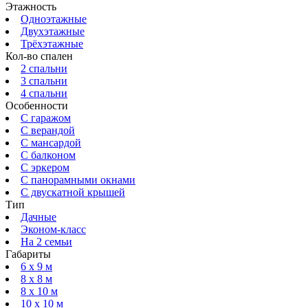
Этажность
Одноэтажные
Двухэтажные
Трёхэтажные
Кол-во спален
2 спальни
3 спальни
4 спальни
Особенности
С гаражом
С верандой
С мансардой
С балконом
C эркером
С панорамными окнами
С двускатной крышей
Тип
Дачные
Эконом-класс
На 2 семьи
Габариты
6 x 9 м
8 x 8 м
8 x 10 м
10 x 10 м