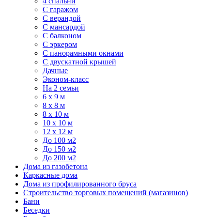
4 спальни
С гаражом
С верандой
С мансардой
С балконом
C эркером
С панорамными окнами
С двускатной крышей
Дачные
Эконом-класс
На 2 семьи
6 x 9 м
8 x 8 м
8 x 10 м
10 x 10 м
12 x 12 м
До 100 м2
До 150 м2
До 200 м2
Дома из газобетона
Каркасные дома
Дома из профилированного бруса
Строительство торговых помещений (магазинов)
Бани
Беседки