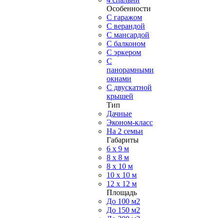
Особенности
С гаражом
С верандой
С мансардой
С балконом
C эркером
С
панорамными
окнами
С двускатной
крышей
Тип
Дачные
Эконом-класс
На 2 семьи
Габариты
6 x 9 м
8 x 8 м
8 x 10 м
10 x 10 м
12 x 12 м
Площадь
До 100 м2
До 150 м2