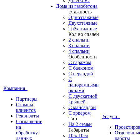
До 200 м2
Дома из газобетона
Этажность
Одноэтажные
Двухэтажные
Трёхэтажные
Кол-во спален
2 спальни
3 спальни
4 спальни
Особенности
С гаражом
С балконом
С верандой
С
панорамными
Компания
окнами
С двускатной
Партнеры
крышей
Отзывы
С мансардой
клиентов
С эркером
Реквизиты
Услуги
Тип
Соглашение
На 2 семьи
на
Проектиро
Габариты
обработку
Отделочны
10 x 10 м
данных
работы