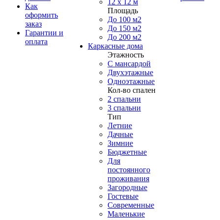
12 x 12 м
Как
Площадь
оформить
До 100 м2
заказ
До 150 м2
Гарантии и
До 200 м2
оплата
Каркасные дома
Этажность
С мансардой
Двухэтажные
Одноэтажные
Кол-во спален
2 спальни
3 спальни
Тип
Летние
Дачные
Зимние
Бюджетные
Для
постоянного
проживания
Загородные
Гостевые
Современные
Маленькие