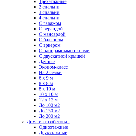
Трёхэтажные
2 спальни
3 спальни
4 спальни
С гаражом
С верандой
С мансардой
С балконом
C эркером
С панорамными окнами
С двускатной крышей
Дачные
Эконом-класс
На 2 семьи
6 x 9 м
8 x 8 м
8 x 10 м
10 x 10 м
12 x 12 м
До 100 м2
До 150 м2
До 200 м2
Дома из газобетона
Одноэтажные
Двухэтажные