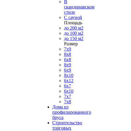
В
скандинавском
стиле
С сауной
Площадь
до 200 м2
до 100 м2
до 150 м2
Размер
7х9
8х8
6х8
8х9
6х9
8х10
6х12
6х7
6х10
7х7
7х8
Дома из
профилированного
бруса
Строительство
торговых