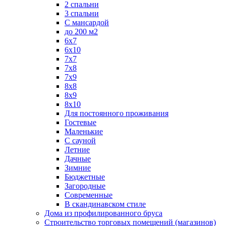
2 спальни
3 спальни
С мансардой
до 200 м2
6х7
6х10
7х7
7х8
7х9
8х8
8х9
8х10
Для постоянного проживания
Гостевые
Маленькие
С сауной
Летние
Дачные
Зимние
Бюджетные
Загородные
Современные
В скандинавском стиле
Дома из профилированного бруса
Строительство торговых помещений (магазинов)