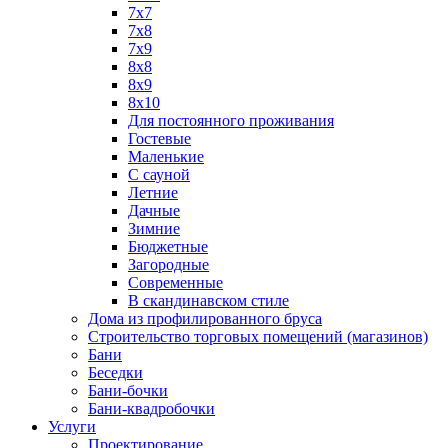
7х7
7х8
7х9
8х8
8х9
8х10
Для постоянного проживания
Гостевые
Маленькие
С сауной
Летние
Дачные
Зимние
Бюджетные
Загородные
Современные
В скандинавском стиле
Дома из профилированного бруса
Строительство торговых помещений (магазинов)
Бани
Беседки
Бани-бочки
Бани-квадробочки
Услуги
Проектирование