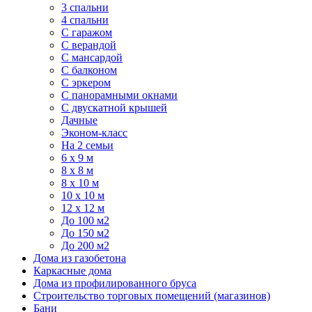
3 спальни
4 спальни
С гаражом
С верандой
С мансардой
С балконом
C эркером
С панорамными окнами
С двускатной крышей
Дачные
Эконом-класс
На 2 семьи
6 x 9 м
8 x 8 м
8 x 10 м
10 x 10 м
12 x 12 м
До 100 м2
До 150 м2
До 200 м2
Дома из газобетона
Каркасные дома
Дома из профилированного бруса
Строительство торговых помещений (магазинов)
Бани