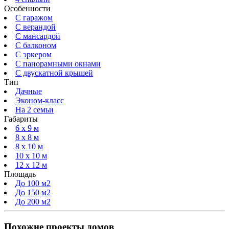
Особенности
С гаражом
С верандой
С мансардой
С балконом
C эркером
С панорамными окнами
С двускатной крышей
Тип
Дачные
Эконом-класс
На 2 семьи
Габариты
6 x 9 м
8 x 8 м
8 x 10 м
10 x 10 м
12 x 12 м
Площадь
До 100 м2
До 150 м2
До 200 м2
Похожие проекты домов