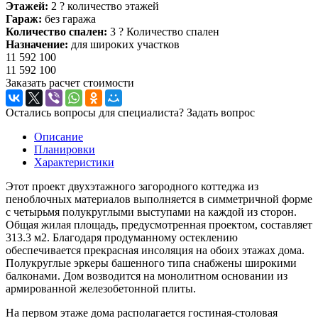
Этажей:
2
?
количество этажей
Гараж:
без гаража
Количество спален:
3
?
Количество спален
Назначение:
для широких участков
11 592 100
11 592 100
Заказать расчет стоимости
Остались вопросы для специалиста?
Задать вопрос
Описание
Планировки
Характеристики
Этот проект двухэтажного загородного коттеджа из
пеноблочных материалов выполняется в симметричной форме
с четырьмя полукруглыми выступами на каждой из сторон.
Общая жилая площадь, предусмотренная проектом, составляет
313.3 м2. Благодаря продуманному остеклению
обеспечивается прекрасная инсоляция на обоих этажах дома.
Полукруглые эркеры башенного типа снабжены широкими
балконами. Дом возводится на монолитном основании из
армированной железобетонной плиты.
На первом этаже дома располагается гостиная-столовая