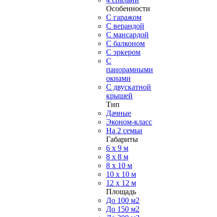
Особенности
С гаражом
С верандой
С мансардой
С балконом
C эркером
С
панорамными
окнами
С двускатной
крышей
Тип
Дачные
Эконом-класс
На 2 семьи
Габариты
6 x 9 м
8 x 8 м
8 x 10 м
10 x 10 м
12 x 12 м
Площадь
До 100 м2
До 150 м2