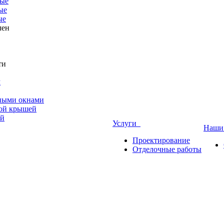
ые
ые
ые
лен
ти
м
ными окнами
ной крышей
ой
Услуги
Наши
Проектирование
Отделочные работы