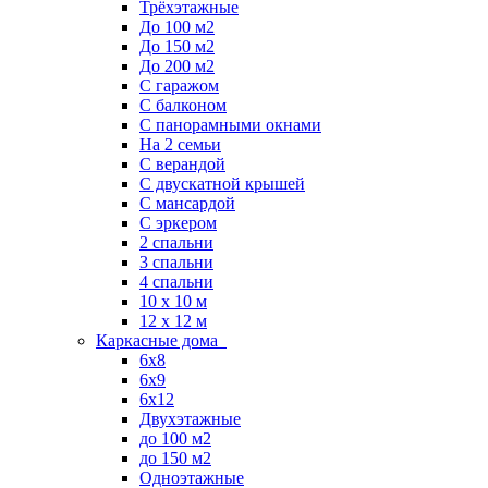
Трёхэтажные
До 100 м2
До 150 м2
До 200 м2
С гаражом
С балконом
С панорамными окнами
На 2 семьи
С верандой
С двускатной крышей
С мансардой
С эркером
2 спальни
3 спальни
4 спальни
10 x 10 м
12 x 12 м
Каркасные дома
6х8
6х9
6х12
Двухэтажные
до 100 м2
до 150 м2
Одноэтажные