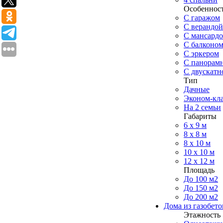
Особеннос
С гаражом
С верандой
С мансард
С балконо
C эркером
С панорам
С двускат
Тип
Дачные
Эконом-кл
На 2 семьи
Габариты
6 x 9 м
8 x 8 м
8 x 10 м
10 x 10 м
12 x 12 м
Площадь
До 100 м2
До 150 м2
До 200 м2
Дома из газобето
Этажность