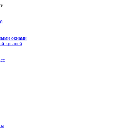
ти
ой
м
ными окнами
ной крышей
асс
на