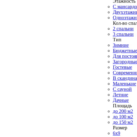
Этажность
С мансард
Двухэтажн
Одноэтажн
Кол-во спа
2 спальни
3 спальни
Тип
Зимние
Бюджетны
Для посто
Загородны
Гостевые
Современн
В скандина
Маленькие
С сауной
Летние
Дачные
Площадь
до 200 м2
до 100 м2
до 150 м2
Размер
6х9