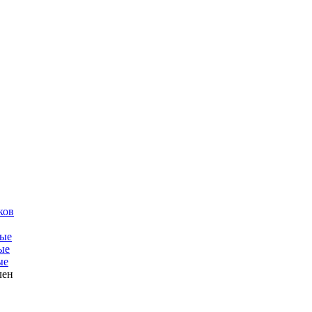
ков
ые
ые
ые
лен