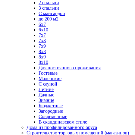
2 спальни
3 спальни
С мансардой
до 200 м2
6х7
6х10
7х7
7х8
7х9
8х8
8х9
8х10
Для постоянного проживания
Гостевые
Маленькие
С сауной
Летние
Дачные
Зимние
Бюджетные
Загородные
Современные
В скандинавском стиле
Дома из профилированного бруса
Строительство торговых помещений (магазинов)