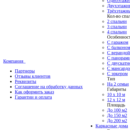
Одноэтажн
Двухэтажн
Трёхэтажн
Кол-во спа
2 спальни
3 спальни
4 спальни
Особеннос
С гаражом
С балконо
С верандой
С панорам
Компания
С двускат
С мансард
Партнеры
С эркером
Отзывы клиентов
Тип
Реквизиты
На 2 семьи
Соглашение на обработку данных
Габариты
Как оформить заказ
10 x 10 м
Гарантии и оплата
12 x 12 м
Площадь
До 100 м2
До 150 м2
До 200 м2
Каркасные дома