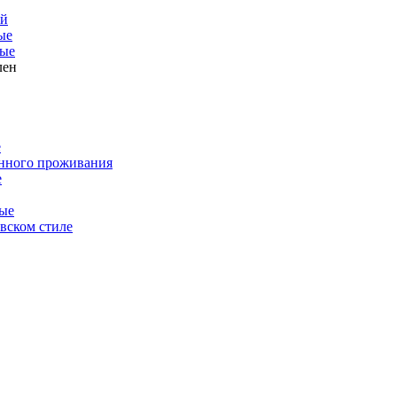
ой
ые
ые
лен
е
янного проживания
е
ые
вском стиле