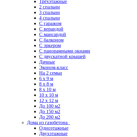
Трёхэтажные
2 спальни
3 спальни
4 спальни
С гаражом
С верандой
С мансардой
С балконом
C эркером
С панорамными окнами
С двускатной крышей
Дачные
Эконом-класс
На 2 семьи
6 x 9 м
8 x 8 м
8 x 10 м
10 x 10 м
12 x 12 м
До 100 м2
До 150 м2
До 200 м2
Дома из газобетона
Одноэтажные
Двухэтажные