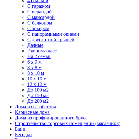
4 спальни
С гаражом
С верандой
С мансардой
С балконом
C эркером
С панорамными окнами
С двускатной крышей
Дачные
Эконом-класс
На 2 семьи
6 x 9 м
8 x 8 м
8 x 10 м
10 x 10 м
12 x 12 м
До 100 м2
До 150 м2
До 200 м2
Дома из газобетона
Каркасные дома
Дома из профилированного бруса
Строительство торговых помещений (магазинов)
Бани
Беседки