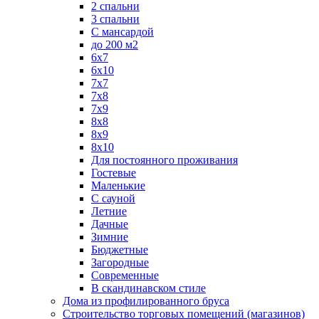
2 спальни
3 спальни
С мансардой
до 200 м2
6х7
6х10
7х7
7х8
7х9
8х8
8х9
8х10
Для постоянного проживания
Гостевые
Маленькие
С сауной
Летние
Дачные
Зимние
Бюджетные
Загородные
Современные
В скандинавском стиле
Дома из профилированного бруса
Строительство торговых помещений (магазинов)