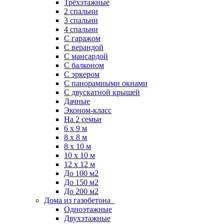
Трёхэтажные
2 спальни
3 спальни
4 спальни
С гаражом
С верандой
С мансардой
С балконом
C эркером
С панорамными окнами
С двускатной крышей
Дачные
Эконом-класс
На 2 семьи
6 x 9 м
8 x 8 м
8 x 10 м
10 x 10 м
12 x 12 м
До 100 м2
До 150 м2
До 200 м2
Дома из газобетона
Одноэтажные
Двухэтажные