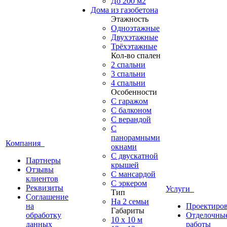
До 200 м2
Дома из газобетона
Этажность
Одноэтажные
Двухэтажные
Трёхэтажные
Кол-во спален
2 спальни
3 спальни
4 спальни
Особенности
С гаражом
С балконом
С верандой
С
панорамными
Компания
окнами
С двускатной
Партнеры
крышей
Отзывы
С мансардой
клиентов
С эркером
Реквизиты
Услуги
Тип
Соглашение
На 2 семьи
на
Проектиро
Габариты
обработку
Отделочны
10 x 10 м
данных
работы