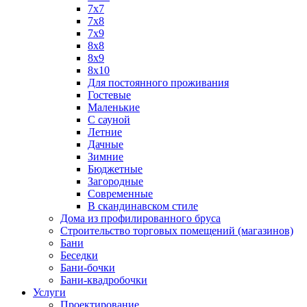
7х7
7х8
7х9
8х8
8х9
8х10
Для постоянного проживания
Гостевые
Маленькие
С сауной
Летние
Дачные
Зимние
Бюджетные
Загородные
Современные
В скандинавском стиле
Дома из профилированного бруса
Строительство торговых помещений (магазинов)
Бани
Беседки
Бани-бочки
Бани-квадробочки
Услуги
Проектирование