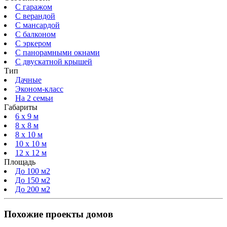
С гаражом
С верандой
С мансардой
С балконом
C эркером
С панорамными окнами
С двускатной крышей
Тип
Дачные
Эконом-класс
На 2 семьи
Габариты
6 x 9 м
8 x 8 м
8 x 10 м
10 x 10 м
12 x 12 м
Площадь
До 100 м2
До 150 м2
До 200 м2
Похожие проекты домов