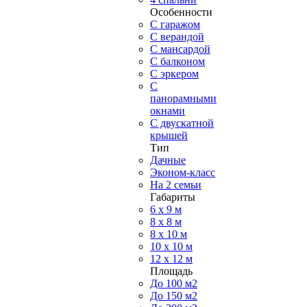
Особенности
С гаражом
С верандой
С мансардой
С балконом
C эркером
С
панорамными
окнами
С двускатной
крышей
Тип
Дачные
Эконом-класс
На 2 семьи
Габариты
6 x 9 м
8 x 8 м
8 x 10 м
10 x 10 м
12 x 12 м
Площадь
До 100 м2
До 150 м2