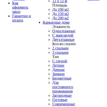
12 x 12 м
Как
Площадь
оформить
До 100 м2
заказ
До 150 м2
Гарантии и
До 200 м2
оплата
Каркасные дома
Этажность
Одноэтажные
С мансардой
Двухэтажные
Кол-во спален
2 спальни
3 спальни
Тип
С сауной
Летние
Дачные
Зимние
Бюджетные
Для
постоянного
проживания
Загородные
Гостевые
Современные