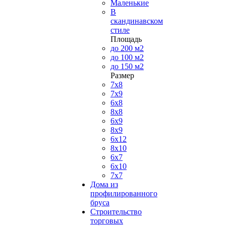
Маленькие
В
скандинавском
стиле
Площадь
до 200 м2
до 100 м2
до 150 м2
Размер
7х8
7х9
6х8
8х8
6х9
8х9
6х12
8х10
6х7
6х10
7х7
Дома из
профилированного
бруса
Строительство
торговых